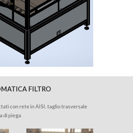
OMATICA FILTRO
ettati con rete in AISI. taglio trasversale
a di piega